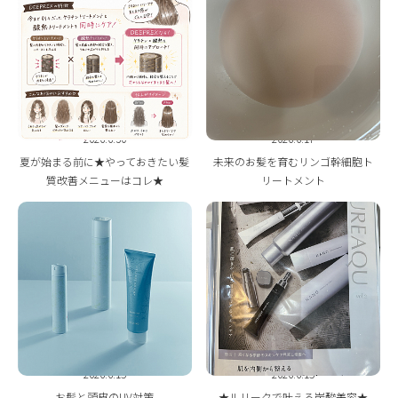
2026.6.30
2026.6.17
夏が始まる前に★やっておきたい髪
未来のお髪を育むリンゴ幹細胞ト
質改善メニューはコレ★
リートメント
2026.6.15
2026.6.15
お髪と頭皮のUV対策
★ルリークで叶える炭酸美容★