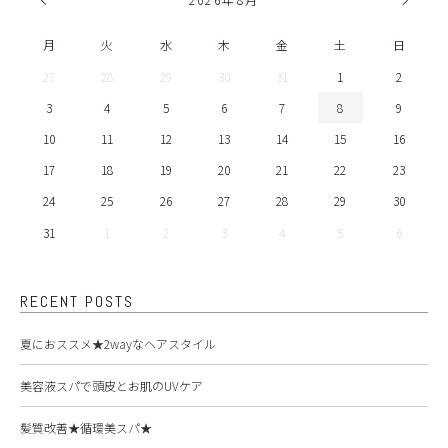
月
火
水
木
金
土
日
27
28
29
30
31
1
2
3
4
5
6
7
8
9
10
11
12
13
14
15
16
17
18
19
20
21
22
23
24
25
26
27
28
29
30
31
1
2
3
4
5
6
RECENT POSTS
夏におススメ★2wayなヘアスタイル
美容液スパで頭皮とお肌のUVケア
髪質改善★循環美スパ★