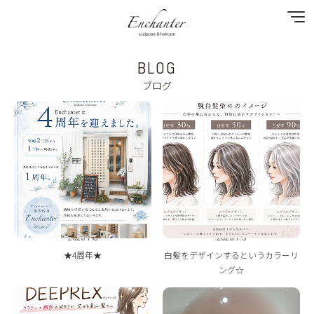
BLOG
NEWS
ブログ
SPECIAL MENU
MENU
SHOP&STAFF
COUPON
2026.7.8
2026.7.3
GALLERY
★4周年★
白髪をデザインするというカラーリ
ング☆
BLOG