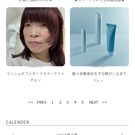
2026.6.1
2026.5.27
マッシュボブ☆ダークカラーでイメ
脱☆白髪染めをする時がくるまで
チェン
に。。
<< PREV
1
2
3
4
5
NEXT >>
CALENDER
2026
年
8月