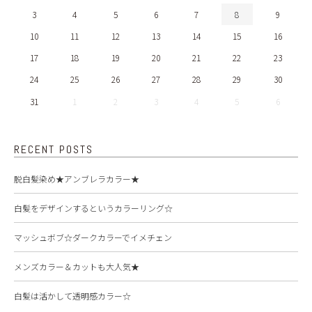
3
4
5
6
7
8
9
10
11
12
13
14
15
16
17
18
19
20
21
22
23
24
25
26
27
28
29
30
31
1
2
3
4
5
6
RECENT POSTS
脱白髪染め★アンブレラカラー★
白髪をデザインするというカラーリング☆
マッシュボブ☆ダークカラーでイメチェン
メンズカラー＆カットも大人気★
白髪は活かして透明感カラー☆