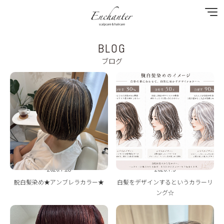
BLOG
NEWS
ブログ
SPECIAL MENU
MENU
SHOP&STAFF
COUPON
2026.7.28
2026.7.3
GALLERY
脱白髪染め★アンブレラカラー★
白髪をデザインするというカラーリ
ング☆
BLOG