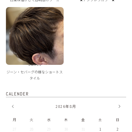
2025.3.6
ジーン・セバーグの様なショートス
タイル
CALENDER
2026
年
8月
月
火
水
木
金
土
日
27
28
29
30
31
1
2