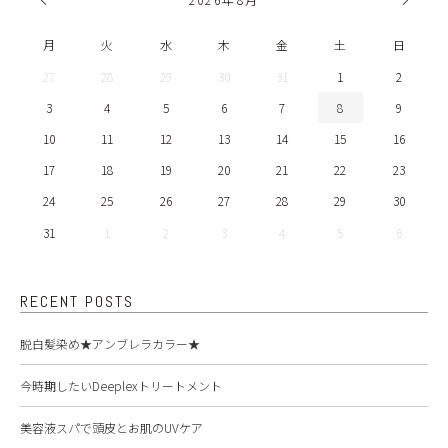
月
火
水
木
金
土
日
27
28
29
30
31
1
2
3
4
5
6
7
8
9
10
11
12
13
14
15
16
17
18
19
20
21
22
23
24
25
26
27
28
29
30
31
1
2
3
4
5
6
RECENT POSTS
脱白髪染め★アンブレラカラー★
今時期したいDeeplexトリートメント
美容液スパで頭皮とお肌のUVケア