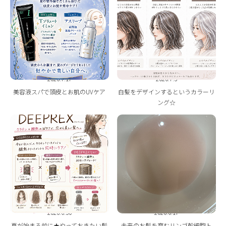
2026.7.17
2026.7.3
美容液スパで頭皮とお肌のUVケア
白髪をデザインするというカラーリ
ング☆
2026.6.30
2026.6.17
夏が始まる前に★やっておきたい髪
未来のお髪を育むリンゴ幹細胞ト