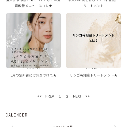
質改善メニューはコレ★
リートメント
2026.5.22
2025.10.17
5月の紫外線には気をつけて★
リンゴ幹細胞トリートメント★
<< PREV
1
2
NEXT >>
CALENDER
2026
年
8月