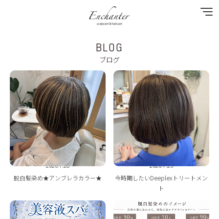
BLOG
NEWS
ブログ
SPECIAL MENU
MENU
SHOP&STAFF
COUPON
2026.7.28
2026.7.23
GALLERY
脱白髪染め★アンブレラカラー★
今時期したいDeeplexトリートメン
ト
BLOG