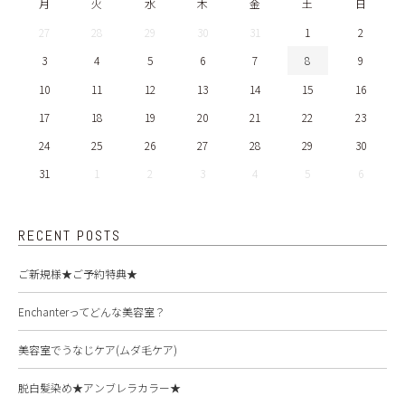
月
火
水
木
金
土
日
27
28
29
30
31
1
2
3
4
5
6
7
8
9
10
11
12
13
14
15
16
17
18
19
20
21
22
23
24
25
26
27
28
29
30
31
1
2
3
4
5
6
RECENT POSTS
ご新規様★ご予約特典★
Enchanterってどんな美容室？
美容室でうなじケア(ムダ毛ケア)
脱白髪染め★アンブレラカラー★