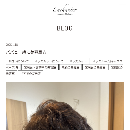
BLOG
NEWS
2026.1.18
SPECIAL MENU
パパと一緒に美容室☆
MENU
サロンについて
キッズカットについて
キッズカット
キッズルーム(キッズス
ペース)有
宮崎台・宮前平の美容室
馬絹の美容室
宮崎台の美容室
宮前区の
美容室
ペアでのご来店
SHOP&STAFF
COUPON
GALLERY
BLOG