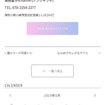
美容室 enchanter(アンシャンテ)
TEL.
070-2154-2277
神奈川県川崎市宮前区宮崎1-1-14 [
MAP
]
WEB RESERVATION
裾カラーが可愛い☆
もみあげのムダ毛ケア☆
<< 一覧へ戻る
CALENDER
2026
年
8月