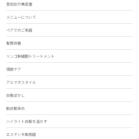
宮前区の美容室
メニューについて
ペアでのご来店
髪質改善
リンゴ幹細胞トリートメント
頭皮ケア
アルマダスタイル
白髪ぼかし
脱白髪染め
ハイライト白髪を活かす
エステシモ取扱店