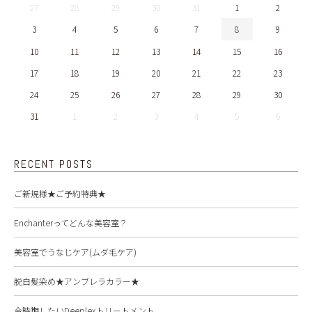
27
28
29
30
31
1
2
3
4
5
6
7
8
9
10
11
12
13
14
15
16
17
18
19
20
21
22
23
24
25
26
27
28
29
30
31
1
2
3
4
5
6
RECENT POSTS
ご新規様★ご予約特典★
Enchanterってどんな美容室？
美容室でうなじケア(ムダ毛ケア)
脱白髪染め★アンブレラカラー★
今時期したいDeeplexトリートメント