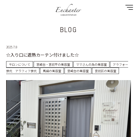
BLOG
NEWS
2025.7.8
SPECIAL MENU
☆入り口に遮熱カーテン付けました☆
MENU
サロンについて
宮崎台・宮前平の美容室
ママさんの為の美容室
アラフォー
世代 アラフィフ世代
馬絹の美容室
宮崎台の美容室
宮前区の美容室
SHOP&STAFF
COUPON
GALLERY
BLOG