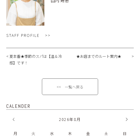
山内 寿恵
STAFF PROFILE
夏本番★季節のスパは【温＆冷
★お店までのルート案内★
感】です！
<< 一覧へ戻る
CALENDER
2026
年
8月
月
火
水
木
金
土
日