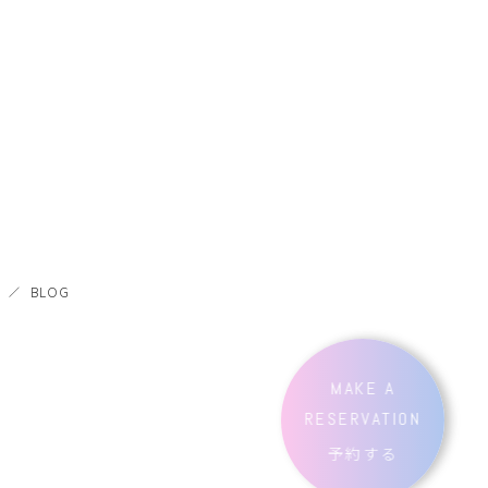
BLOG
MAKE A
RESERVATION
予約する