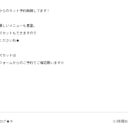
からのネット予約再開してます！
優しいメニューも豊富。
ズカットもできますので
くださいね★
ズカットは
フォームからのご予約でご確認願います☆
ログ★チ
☆3年間